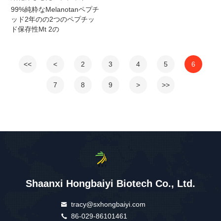
99%純粋なMelanotanペプチ
ッド2年のの2つのペプチッ
ド保存性Mt 2の
<<
<
2
3
4
5
6
7
8
9
>
>>
Shaanxi Hongbaiyi Biotech Co., Ltd.
tracy@sxhongbaiyi.com
86-029-86101461