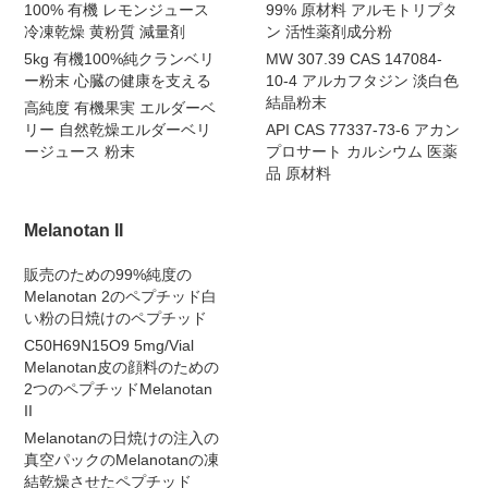
100% 有機 レモンジュース
99% 原材料 アルモトリプタ
冷凍乾燥 黄粉質 減量剤
ン 活性薬剤成分粉
5kg 有機100%純クランベリ
MW 307.39 CAS 147084-
ー粉末 心臓の健康を支える
10-4 アルカフタジン 淡白色
結晶粉末
高純度 有機果実 エルダーベ
リー 自然乾燥エルダーベリ
API CAS 77337-73-6 アカン
ージュース 粉末
プロサート カルシウム 医薬
品 原材料
Melanotan II
販売のための99%純度の
Melanotan 2のペプチッド白
い粉の日焼けのペプチッド
C50H69N15O9 5mg/Vial
Melanotan皮の顔料のための
2つのペプチッドMelanotan
II
Melanotanの日焼けの注入の
真空パックのMelanotanの凍
結乾燥させたペプチッド