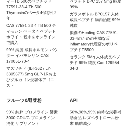
ィーTB 500のペプチッド
ペプチド BPC 157 5mg 純度
77591-33-4 Tb 500
99%
Thymosinのベータ4保存性2
ガラスボトル BPC157 人体
年
成長ペプチド 腸内治癒 99%
CAS 77591-33-4 TB 500 テ
純度
ィモシン ベータ 4 ペプチド
損傷のHealing CAS 77591-
ホワイト 粉末をオンライン
33-4のための有効な反
で購入
inflamatory代理店のポリペ
99% 純度 成長ホルモン パウ
プチドTB500
ダー イパモレリン CAS
セランク 5Mg 人体成長ペプ
170851-70-4
チド 99% 純度 Cas 129954-
マズツチド (IBI-362 / LY-
34-3
3305677) 5mg GLP-1Rおよ
びグルカゴン受容体アゴニ
スト
フルーツ&野菜粉
API
99% 純粋 ブロメライン 酵素
50%,98%,99% 純粋な栄養補
3000 GDU/G ブロメライン
助食品 レズベラトロール粉
消化 サプリメント
末 脂肪減少