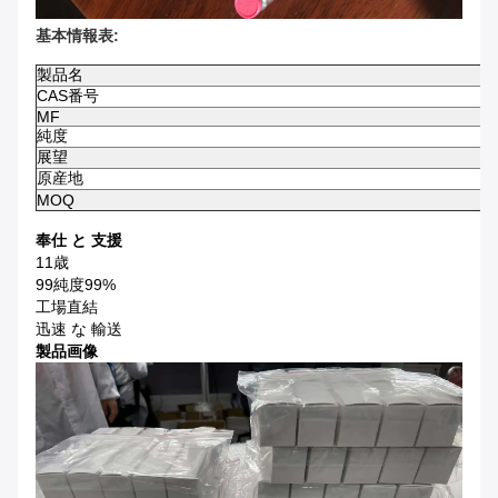
基本情報表:
製品名
CAS番号
MF
純度
展望
原産地
MOQ
奉仕 と 支援
11歳
99純度99%
工場直結
迅速 な 輸送
製品画像