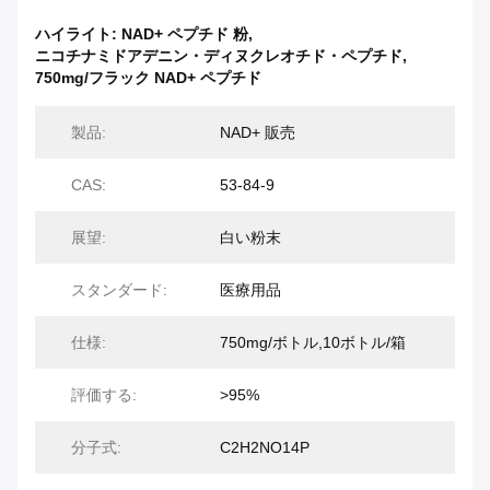
ハイライト:
NAD+ ペプチド 粉
,
ニコチナミドアデニン・ディヌクレオチド・ペプチド
,
750mg/フラック NAD+ ペプチド
製品:
NAD+ 販売
CAS:
53-84-9
展望:
白い粉末
スタンダード:
医療用品
仕様:
750mg/ボトル,10ボトル/箱
評価する:
>95%
分子式:
C2H2NO14P