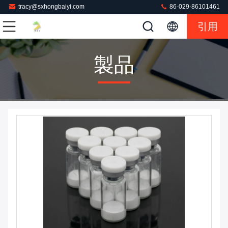
tracy@sxhongbaiyi.com
86-029-86101461
引用
製品