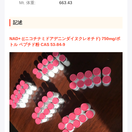
Mt. 体重:
663.43
記述
NAD+ ((ニコチナミドアデニンダイヌクレオチド) 750mg/ボ
トル ペプチド粉 CAS 53-84-9