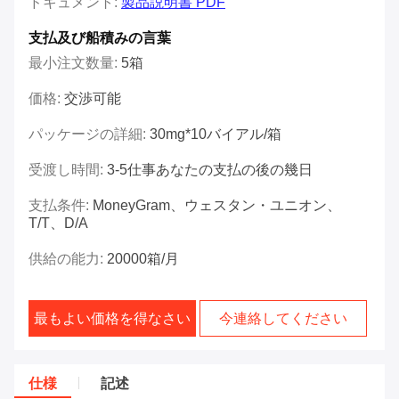
ドキュメント:
製品説明書 PDF
支払及び船積みの言葉
最小注文数量:
5箱
価格:
交渉可能
パッケージの詳細:
30mg*10バイアル/箱
受渡し時間:
3-5仕事あなたの支払の後の幾日
支払条件:
MoneyGram、ウェスタン・ユニオン、
T/T、D/A
供給の能力:
20000箱/月
最もよい価格を得なさい
今連絡してください
仕様
記述