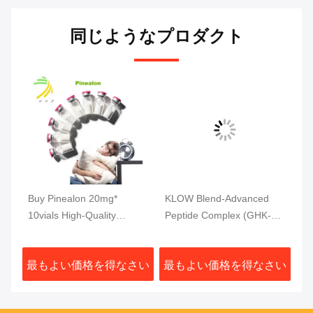
同じようなプロダクト
tic
Buy Pinealon 20mg*
KLOW Blend-Advanced
MW
r
10vials High-Quality
Peptide Complex (GHK-Cu
(
Peptides 99% Purity
| BPC-157 | TB-500 | KPV)
研
80 Mg
さい
最もよい価格を得なさい
最もよい価格を得なさい
最