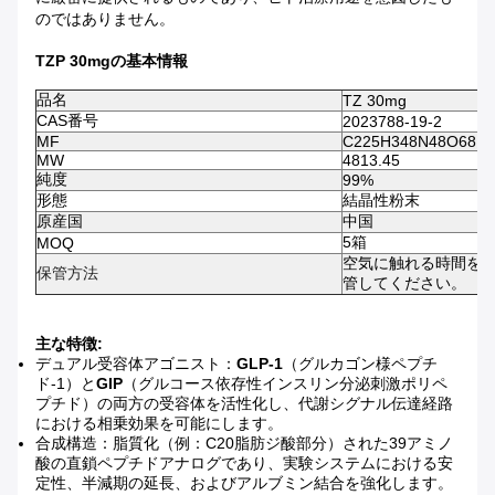
のではありません。
TZP 30mgの基本情報
品名
TZ 30mg
CAS番号
2023788-19-2
MF
C225H348N48O68
MW
4813.45
純度
99%
形態
結晶性粉末
原産国
中国
5箱
MOQ
空気に触れる時間を
保管方法
管してください。
主な特徴:
デュアル受容体アゴニスト：
GLP-1
（グルカゴン様ペプチ
ド-1）と
GIP
（グルコース依存性インスリン分泌刺激ポリペ
プチド）の両方の受容体を活性化し、代謝シグナル伝達経路
における相乗効果を可能にします。
合成構造：脂質化（例：C20脂肪ジ酸部分）された39アミノ
酸の直鎖ペプチドアナログであり、実験システムにおける安
定性、半減期の延長、およびアルブミン結合を強化します。