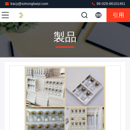
tracy@sxhongbaiyi.com
86-029-86101461
引用
製品