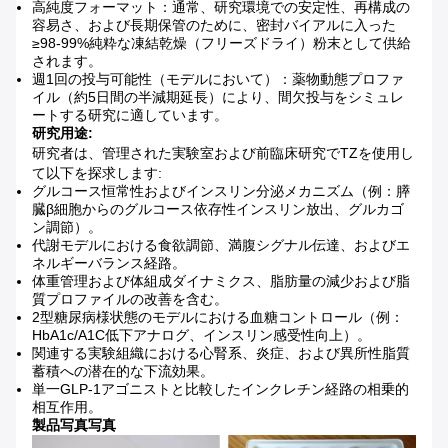
高純度フォーマット：通常、研究環境での安定性、再構成の
容易さ、および長期保管のために、密封バイアルに入った
≥98-99%純粋な凍結乾燥（フリーズドライ）粉末として供給
されます。
週1回の投与可能性（モデルにおいて）：薬物動態プロファ
イル（約5日間の半減期延長）により、間欠投与をシミュレ
ートする研究に適しています。
研究用途:
研究者は、管理された実験室および前臨床研究でTZを使用し
て以下を探求します:
グルコース恒常性およびインスリン分泌メカニズム（例：膵
臓β細胞からのグルコース依存性インスリン放出、グルカゴ
ン調節）。
代謝モデルにおける食欲調節、満腹シグナル伝達、およびエ
ネルギーバランス経路。
体重管理および体組成ダイナミクス、脂肪量の減少および脂
質プロファイルの改善を含む。
2型糖尿病様状態のモデルにおける血糖コントロール（例：
HbA1c/A1C低下アナログ、インスリン感受性向上）。
関連する実験組織における心腎系、炎症、および異所性脂質
蓄積への潜在的な下流効果。
単一GLP-1アゴニストと比較したインクレチン経路の相乗的
相互作用。
製品写真
写真