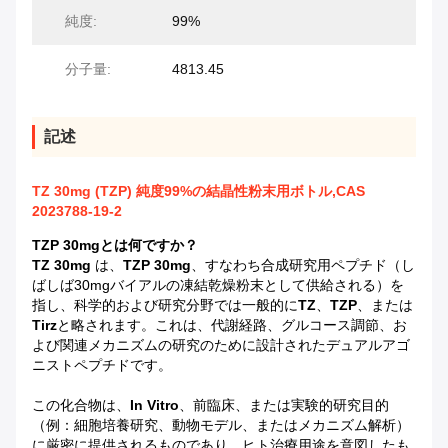
純度:
99%
分子量:
4813.45
記述
TZ 30mg (TZP) 純度99%の結晶性粉末用ボトル,CAS
2023788-19-2
TZP 30mgとは何ですか？
TZ 30mg
は、
TZP 30mg
、すなわち合成研究用ペプチド（し
ばしば30mgバイアルの凍結乾燥粉末として供給される）を
指し、科学的および研究分野では一般的に
TZ
、
TZP
、または
Tirz
と略されます。これは、代謝経路、グルコース調節、お
よび関連メカニズムの研究のために設計されたデュアルアゴ
ニストペプチドです。
この化合物は、
In Vitro
、前臨床、または実験的研究目的
（例：細胞培養研究、動物モデル、またはメカニズム解析）
に厳密に提供されるものであり、ヒト治療用途を意図したも