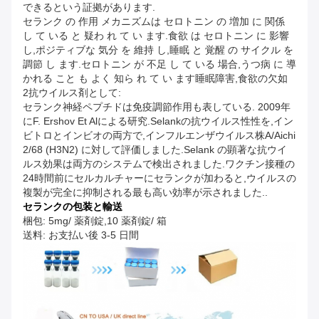
できるという証拠があります.
セランク の 作用 メカニズムは セロトニン の 増加 に 関係
し て いる と 疑わ れ て い ます.食欲 は セロトニン に 影響
し,ポジティブな 気分 を 維持 し,睡眠 と 覚醒 の サイクル を
調節 し ます.セロトニン が 不足 し て いる 場合,うつ病 に 導
かれる こと も よく 知ら れ て い ます睡眠障害,食欲の欠如
2抗ウイルス剤として:
セランク神経ペプチドは免疫調節作用も表している. 2009年
にF. Ershov Et Alによる研究.Selankの抗ウイルス性性を,イン
ビトロとインビオの両方で,インフルエンザウイルス株A/Aichi
2/68 (H3N2) に対して評価しました.Selank の顕著な抗ウイ
ルス効果は両方のシステムで検出されました.ワクチン接種の
24時間前にセルカルチャーにセランクが加わると,ウイルスの
複製が完全に抑制される最も高い効率が示されました..
セランクの包装と輸送
梱包: 5mg/ 薬剤錠,10 薬剤錠/ 箱
送料: お支払い後 3-5 日間