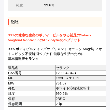
純度:
99.6％
記述
99%の健康な生命のボディービルをやる補足のSelank
5mg/vial NootropicのAnxiolyticのペプチッド
99% ボディビルディングサプリメント セランク 5mg/錠 ノオ
トロピック不安解消ペプチド 健康な生活のために
基本情報表
セランク
製品名
セランク
CAS番号
129954-34-3
MF
C33H57N11O9
MW
751.87
ホワイト
溶解液化
粉末
外見
純度
990.2%
保存
2°8°C
保存期間
2 年