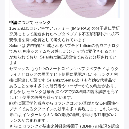
申請
について
セランク
1Selankは,ロシア科学アカデミー (IMG RAS) の分子遺伝学研
究所によって製造されたヘプタペプチド不安解消剤です.抗不
安作用を持つ物質として考えられています.
Selankは,内在的に生成されるペプチドTuftsinの合成アナログ
であり,免疫システムを改善し,ポジティブに変化させること
が知られており, Selankは免疫調節性であると分類されてい
ます.
セマックス,もう1つのノートロピックヘプタペプチドは,ウク
ライナとロシアの両国でヒト使用に承認されたセランクと密
接に関連した薬です.SelankはSemaxよりも有効な代替品で
あることを示す多くの研究者やユーザーからの報告がありま
すしかし,セランクは最近,ロシアで第3段階の臨床試験を完了
し,ヒト使用の許可を待っています.
純粋に薬理学的観点からセランクは,その基礎となる内因性ペ
プチドであるタフツインの効果を多く再現します.これらの効
果には,インターレウキン6の発現の脈動を助けるT細胞のバ
ランスが含まれます..
さらに,セランクが脳由来神経栄養因子 (BDNF) の発現を調節