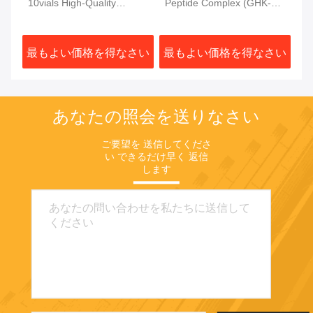
r
10vials High-Quality
Peptide Complex (GHK-Cu
(
Peptides 99% Purity
| BPC-157 | TB-500 | KPV)
研
80 Mg
さい
最もよい価格を得なさい
最もよい価格を得なさい
最
あなたの照会を送りなさい
ご要望を 送信してくださ
い できるだけ早く 返信
します