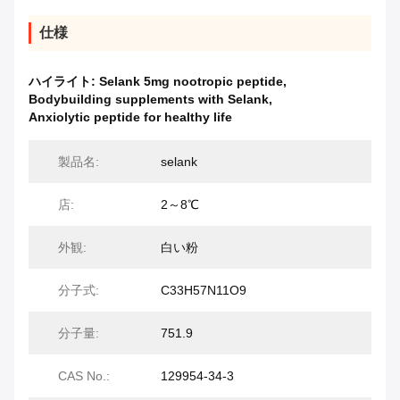
仕様
ハイライト:
Selank 5mg nootropic peptide
,
Bodybuilding supplements with Selank
,
Anxiolytic peptide for healthy life
製品名:
selank
店:
2～8℃
外観:
白い粉
分子式:
C33H57N11O9
分子量:
751.9
CAS No.:
129954-34-3