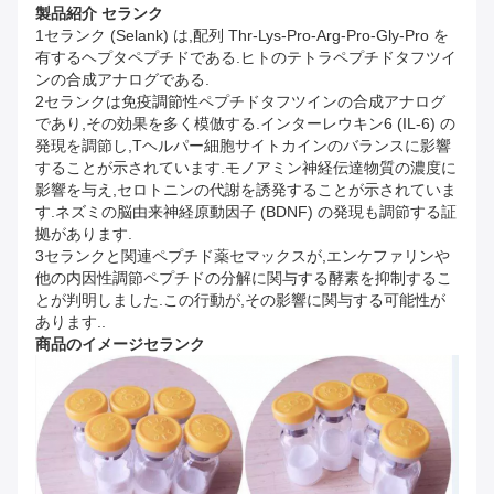
製品紹介
セランク
1セランク (Selank) は,配列 Thr-Lys-Pro-Arg-Pro-Gly-Pro を
有するヘプタペプチドである.ヒトのテトラペプチドタフツイ
ンの合成アナログである.
2セランクは免疫調節性ペプチドタフツインの合成アナログ
であり,その効果を多く模倣する.インターレウキン6 (IL-6) の
発現を調節し,Tヘルパー細胞サイトカインのバランスに影響
することが示されています.モノアミン神経伝達物質の濃度に
影響を与え,セロトニンの代謝を誘発することが示されていま
す.ネズミの脳由来神経原動因子 (BDNF) の発現も調節する証
拠があります.
3セランクと関連ペプチド薬セマックスが,エンケファリンや
他の内因性調節ペプチドの分解に関与する酵素を抑制するこ
とが判明しました.この行動が,その影響に関与する可能性が
あります..
商品のイメージ
セランク