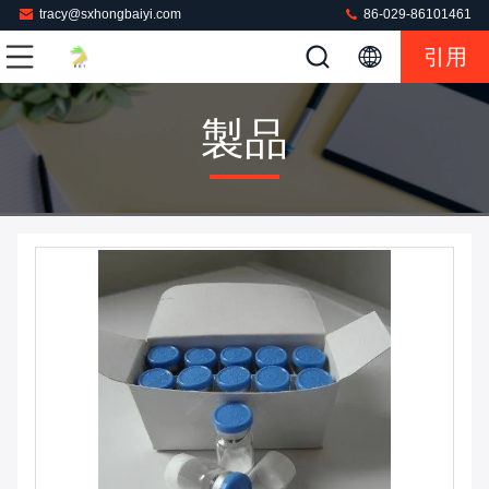
tracy@sxhongbaiyi.com
86-029-86101461
引用
製品