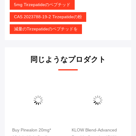
5mg Tirzepatideのペプチッド
CAS 2023788-19-2 Tirzepatideの粉
減量のTirzepatideのペプチッドを
同じようなプロダクト
tic
Buy Pinealon 20mg*
KLOW Blend-Advanced
MW