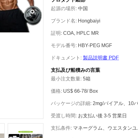
起源の場所:
中国
ブランド名:
Hongbaiyi
証明:
COA, HPLC MR
モデル番号:
HBY-PEG MGF
ドキュメント:
製品説明書 PDF
支払及び船積みの言葉
最小注文数量:
5箱
価格:
US$ 66-78/ Box
パッケージの詳細:
2mg/バイアル、10
受渡し時間:
お支払い後 3-5 営業日
支払条件:
マネーグラム、ウエスタンユニ