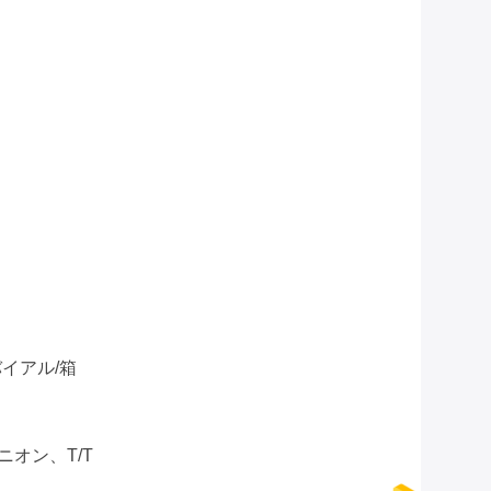
バイアル/箱
オン、T/T