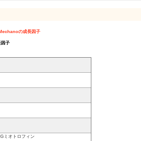
 Mechanoの成長因子
長因子
,PEGミオトロフィン