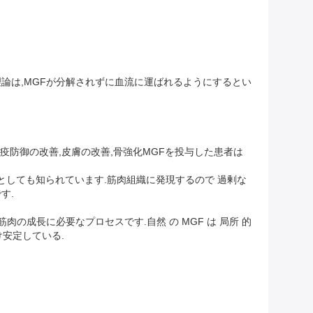
この理論は,MGFが分解されずに血流に運ばれるようにするとい
疫防御の改善,皮膚の改善,骨強化MGFを投与した患者は
F- 1Ebとしても知られています.筋肉組織に発現するので 過剰な
す.
の成長に必要なプロセスです.自然 の MGF は 局所 的
け安定している.