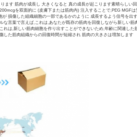
ります 筋肉が成長し 大きくなると 真の成長が起こります素晴らしい回
0mcgを双面的に (皮膚下または筋肉内) 注入することで,PEG MGFは
胞が 損傷した組織細胞の一部であるかのように 成長するよう信号を出
ルな言葉で言えば,これは,あなたが既存の筋肉を回復しながら新しい筋
これは,新しい筋肉細胞を作り出すことができないため,年齢に関連した筋肉
損傷した筋肉組織からの回復時間が短縮され 筋肉の大きさは増加します