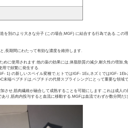
 構造を別のより大きな分子 (この場合,MGF) に結合する行為である.
ると,長期間にわたって有効な濃度を維持します.
ために使用されます.他の薬の効果には,体脂肪質の減少,耐久性の増加,免
使用で頻繁に発生する.
(IGF- 1) の新しいスペイル変種で,ヒトではIGF- 1Ec,ネズミではIG
 のC末端ペプチドは,ペプチドの代替スプライシングにとって重要な領域で
を増加させ,筋肉繊維が融合して成熟することを可能にします.これは成人の筋肉
は水性であり,筋肉内投与すると血流に移動する.MGFは血流でわずか数分間だ