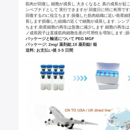
筋肉が回復し 細胞が成長し 大きくなると 真の成長が起こ
ンペプチドとして 実行できますが 回復日に特に有用です20
回復するのに役立ちます.損傷した筋肉組織に近い衛星細
長します損傷した組織の近くで細胞が成長します. シンプ
ちます,衛星細胞の再生は急激に減少します 細胞の再生は
ノ成長因子は直接筋肉細胞生産の可用性を増加します.;
パッケージと輸送
について
PEG MGF
パッケージ: 2mg/ 薬剤錠,10 薬剤錠/ 箱
送料: お支払い後 3-5 日間