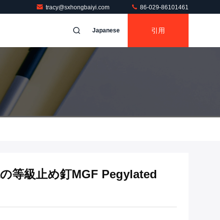
tracy@sxhongbaiyi.com
86-029-86101461
引用
Japanese
等級止め釘MGF Pegylated