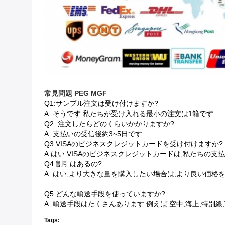
常見問題
PEG MGF
Q1:サンプル注文は受け付けますか?
A: そうです.私たちが受け入れる最小の注文は1箱です.
Q2: 注文したらどのくらいかかりますか?
A: 支払いの受信後約3~5日です.
Q3:VISAのビジネスクレジットカードを受け付けますか?
A:はい.VISAのビジネスクレジットカードは,私たちの支払
Q4:割引はあるの?
A: はい,より大きな量を購入したい場合は,より良い価格
Q5:どんな輸送手段を使っていますか?
A: 輸送手段はたくさんあります.例えば:空中,海上,特別線,TN
Tags: