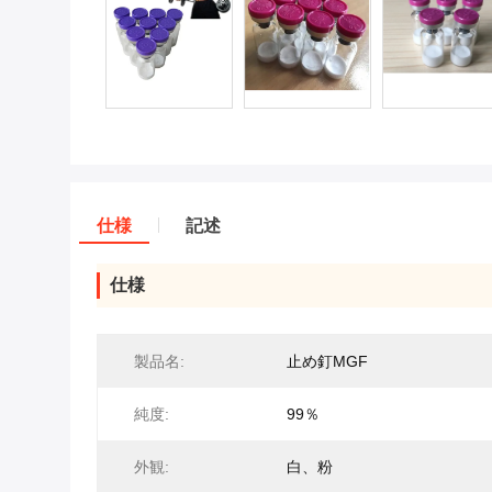
仕様
記述
仕様
製品名:
止め釘MGF
純度:
99％
外観:
白、粉