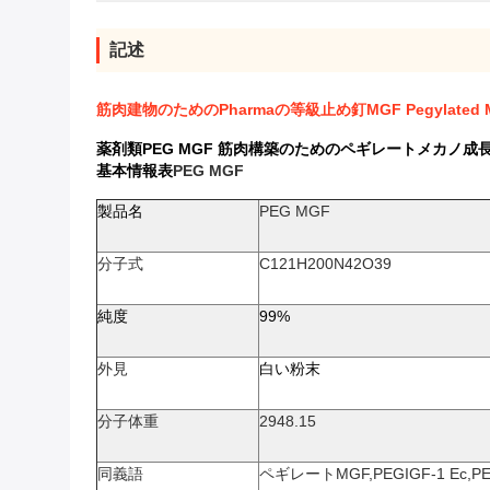
記述
筋肉建物のためのPharmaの等級止め釘MGF Pegylated
薬剤類PEG MGF 筋肉構築のためのペギレートメカノ成
基本情報表
PEG MGF
製品名
PEG MGF
分子式
C121H200N42O39
純度
99%
外見
白い粉末
分子
体重
2948.15
同義語
ペギレートMGF,PEGIGF-1 Ec