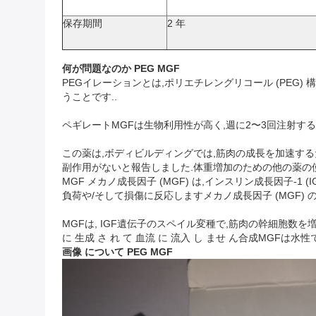
保存期間
2 年
何が問題なのか
PEG MGF
PEGイレーションとは,ポリエチレングリコール (PEG)
うことです..
ペギレートMGFは生物利用性が高く,週に2〜3回注射す
この薬は,ボディビルディングでは,筋肉の成長を加速する
副作用がないと報告しました.体重増加のための他の薬の
MGF メカノ成長因子 (MGF) は,インスリン成長因子-1 
負荷や/そして損傷に反応しますメカノ成長因子 (MGF)
MGFは, IGF遺伝子のスペイル変種で,筋肉の幹細胞数
に 生成 さ れ て 血流 に 流入 し ませ ん合成MGF
画像
について
PEG MGF