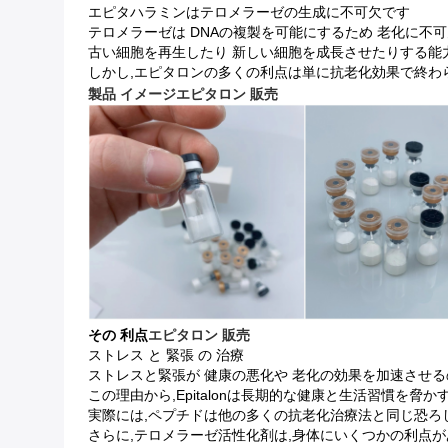
エピタハラミンはテロメラーゼの生成に不可欠です
テロメラーゼは DNAの複製を可能にするため 老化に不
古い細胞を再生したり 新しい細胞を成長させたりする能
しかし,エピタロンの多くの利点は単に抗老化効果で終わら
製品 イメージ
エピタロン 販売
その 利点
エピタロン 販売
ストレス と 緊張 の 治療
ストレスと緊張が 健康の悪化や 老化の効果を加速させる
この理由から,Epitalonは長期的な健康と生活習慣を脅
実際には,ペプチドは他の多くの抗老化治療法と同じ恐ろし
さらに,テロメラーゼ活性化剤は,身体にいくつかの利点が