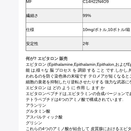
MF
C14H22N4O9
繊細さ
99%
仕様
10mg/ボトル,10ボトル/箱
安定性
2年
何が?
エピタロン 販売
エピタロン (Epithalamine,Epithalamin,Epi
能 は,様々な 脳 プロセス を 調節 する こと です.しかし
われるのを防ぐ染色体の末端です テロメアが短くなると
細胞の衰老を抑制したり逆転させたりする 強力な武器に
エピタロン は どの よう に 作用 し ます か
エピタロンペプチドは,エピタラミンの合成バージョンであ
テトラペプチドは4つのアミノ酸で構成されています.
アランリン
グルタミン酸
アスパルティック酸
グリシン
これらの4つのアミノ酸が結合して 皮質腺におけるエピ