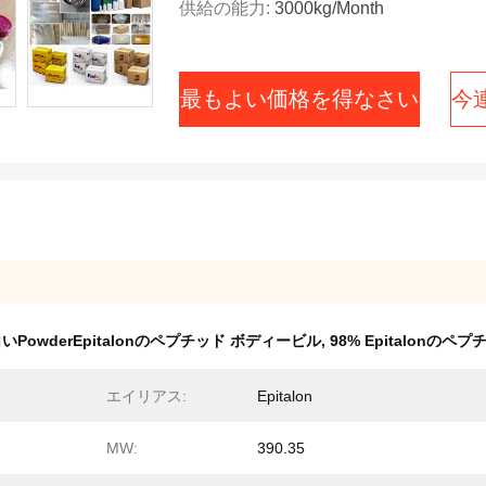
供給の能力:
3000kg/Month
最もよい価格を得なさい
今
いPowderEpitalonのペプチッド ボディービル
,
98% Epitalonのペ
エイリアス:
Epitalon
MW:
390.35