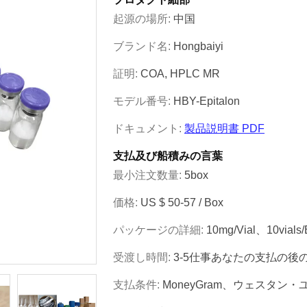
起源の場所:
中国
ブランド名:
Hongbaiyi
証明:
COA, HPLC MR
モデル番号:
HBY-Epitalon
ドキュメント:
製品説明書 PDF
支払及び船積みの言葉
最小注文数量:
5box
価格:
US $ 50-57 / Box
パッケージの詳細:
10mg/vial、10vials/
受渡し時間:
3-5仕事あなたの支払の後
支払条件:
MoneyGram、ウェスタン・