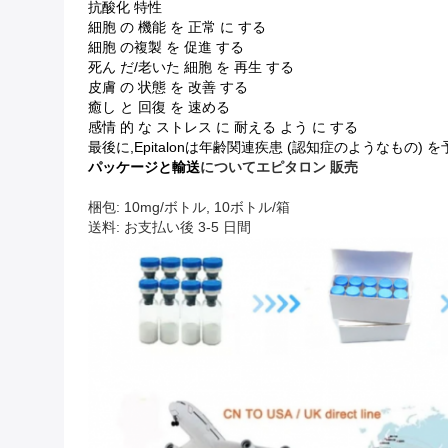
抗酸化 特性
細胞 の 機能 を 正常 に する
細胞 の複製 を 促進 する
死ん だ/老いた 細胞 を 再生 する
皮膚 の 状態 を 改善 する
癒し と 回復 を 速める
感情 的 な ストレス に 耐える よう に する
最後に,Epitalonは年齢関連疾患 (認知症のようなもの)
パッケージと輸送
について
エピタロン 販売
梱包: 10mg/ボトル, 10ボトル/箱
送料: お支払い後 3-5 日間