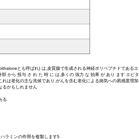
thalon,およびEpithaloneとも呼ばれ) は,皮質腺で生成される神経ポリペ
,外部 から 投与 さ れ た 時 に は,多くの 強力 な 効果 が あり ま
これは老化の主な兆候であり,がんを含む老化による病気への易感度増加
なるかもしれません
る.
タハラミンの作用を複製します5