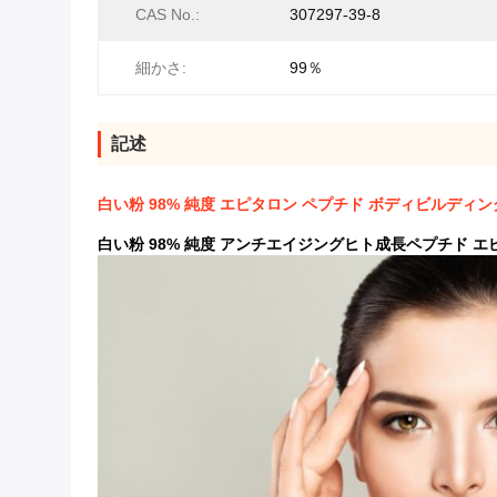
CAS No.:
307297-39-8
細かさ:
99％
記述
白い粉 98% 純度 エピタロン ペプチド ボディビルディ
白い粉 98% 純度 アンチエイジングヒト成長ペプチド エ