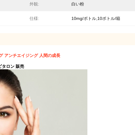
外観:
白い粉
仕様:
10mg/ボトル,10ボトル/箱
ング アンチエイジング 人間の成長
ピタロン 販売