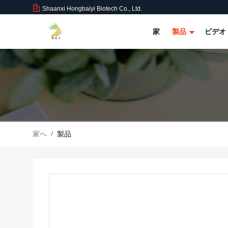
Shaanxi Hongbaiyi Biotech Co., Ltd.
家
製品
ビデオ
家へ
/
製品