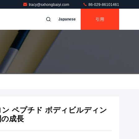
tracy@sxhongbaiyi.com
86-029-86101461
引用
Japanese
タロン ペプチド ボディビルディン
間の成長