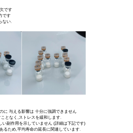
可欠です
力です
ない.
のに 与える影響は 十分に強調できません
かすことなく,ストレスを緩和します.
い副作用を示していません (詳細は下記です)
あるため,平均寿命の延長に関連しています.