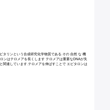
プチドであるエピタリンという合成研究化学物質である.その 自然 な 機
す.エピタロンはテロメアを長くします テロメアは重要なDNAが失
と関連しています.テロメアを伸ばすことで エピタロンは