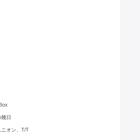
Box
の幾日
ユニオン、T/T