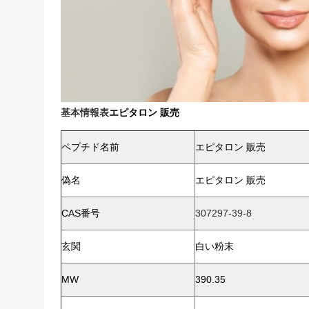
基本情報表
エピタロン 販売
ペプチド
名前
エピタロン 販売
偽名
エピタロン 販売
CAS番号
307297-39-8
玄関
白い粉末
MW
390.35