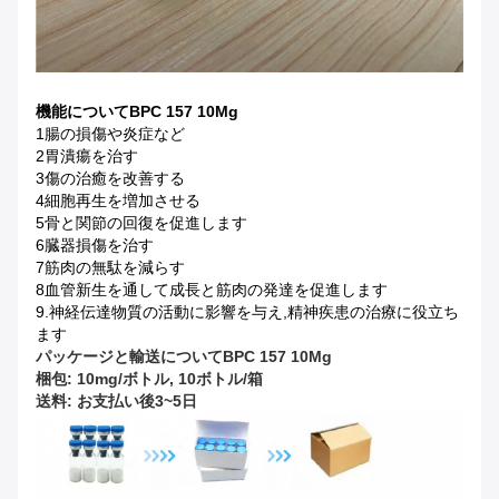
機能
について
BPC 157 10Mg
1腸の損傷や炎症など
2胃潰瘍を治す
3傷の治癒を改善する
4細胞再生を増加させる
5骨と関節の回復を促進します
6臓器損傷を治す
7筋肉の無駄を減らす
8血管新生を通して成長と筋肉の発達を促進します
9.神経伝達物質の活動に影響を与え,精神疾患の治療に役立ち
ます
パッケージと輸送
について
BPC 157 10Mg
梱包: 10mg/ボトル, 10ボトル/箱
送料: お支払い後3~5日