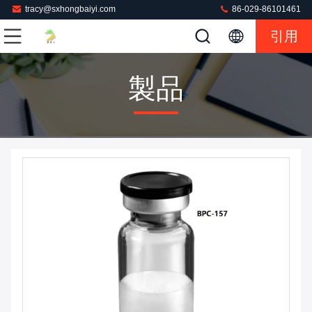
tracy@sxhongbaiyi.com
86-029-86101461
引用
製品