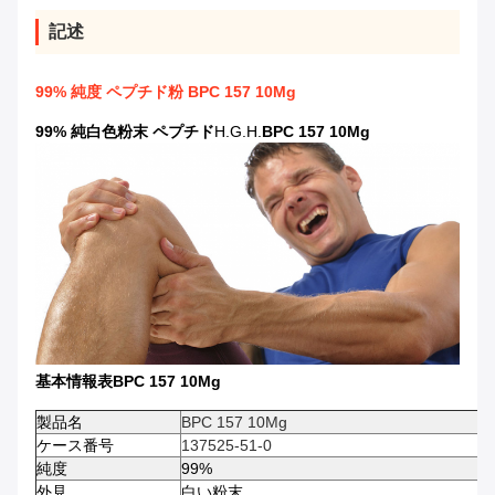
記述
99% 純度 ペプチド粉 BPC 157 10Mg
99% 純白色粉末 ペプチド
H.G.H.
BPC 157 10Mg
基本情報表
BPC 157 10Mg
製品名
BPC 157 10Mg
ケース番号
137525-51-0
純度
99%
外見
白い粉末