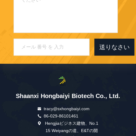
送りなさい
Shaanxi Hongbaiyi Biotech Co., Ltd.
tracy@sxhongbaiyi.com
86-029-86101461
Hengjiaビジネス建物、No.1
15 Weiyangの道、E&Tの開