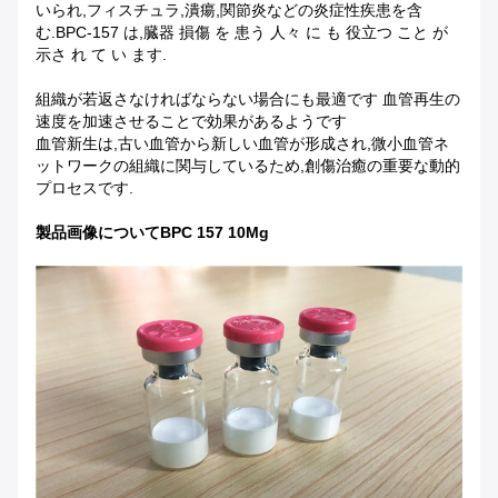
いられ,フィスチュラ,潰瘍,関節炎などの炎症性疾患を含
む.BPC-157 は,臓器 損傷 を 患う 人々 に も 役立つ こと が
示さ れ て い ます.
組織が若返さなければならない場合にも最適です 血管再生の
速度を加速させることで効果があるようです
血管新生は,古い血管から新しい血管が形成され,微小血管ネ
ットワークの組織に関与しているため,創傷治癒の重要な動的
プロセスです.
製品画像
について
BPC 157 10Mg