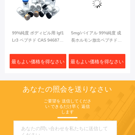
F
99%純度 ボディビル用 Igf1
5mg/バイアル 99%純度 成
ペ
Lr3 ペプチド CAS 946870-
長ホルモン放出ペプチド
ボ
92-4
GHRP 2
ド
さい
最もよい価格を得なさい
最もよい価格を得なさい
最
あなたの照会を送りなさい
ご要望を 送信してくださ
い できるだけ早く 返信
します