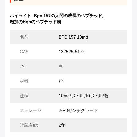
ハイライト:
Bpc 157の人間の成長のペプチッド
,
増加のHghのペプチッド粉
名前:
BPC 157 10mg
CAS:
137525-51-0
色:
白
材料:
粉
仕様:
10mg/ボトル,10ボトル/箱
ストレージ:
2〜8センチグレード
貯蔵寿命:
2年